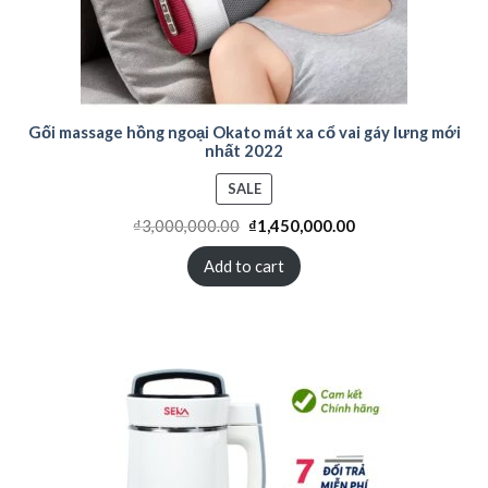
Gối massage hồng ngoại Okato mát xa cổ vai gáy lưng mới
nhất 2022
PRODUCT
SALE
ON
₫
3,000,000.00
₫
1,450,000.00
SALE
Add to cart