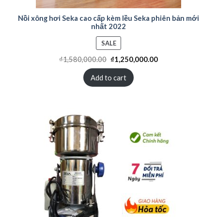
Nồi xông hơi Seka cao cấp kèm lều Seka phiên bản mới
nhất 2022
PRODUCT
SALE
ON
₫
1,580,000.00
₫
1,250,000.00
SALE
Add to cart