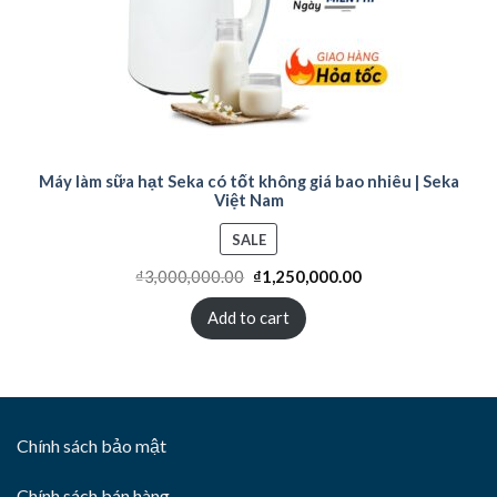
Máy làm sữa hạt Seka có tốt không giá bao nhiêu | Seka
Việt Nam
PRODUCT
SALE
ON
₫
3,000,000.00
₫
1,250,000.00
SALE
Add to cart
Chính sách bảo mật
Chính sách bán hàng