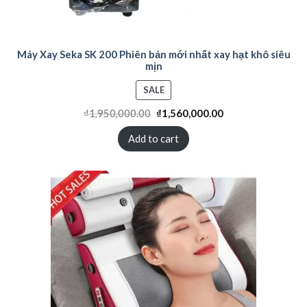
Máy Xay Seka SK 200 Phiên bản mới nhất xay hạt khô siêu
mịn
PRODUCT
SALE
ON
₫
1,950,000.00
₫
1,560,000.00
SALE
Add to cart