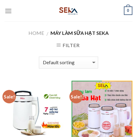
Skip
0
to
content
HOME
MÁY LÀM SỮA HẠT SEKA
/
FILTER
Sale!
Sale!