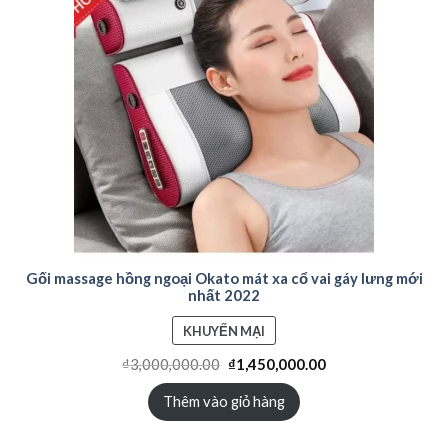
Gối massage hồng ngoại Okato mát xa cổ vai gáy lưng mới
nhất 2022
SẢN
KHUYẾN MẠI
PHẨM
₫
3,000,000.00
₫
1,450,000.00
ĐANG
GIẢM
Thêm vào giỏ hàng
GIÁ