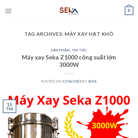
Skip
0
to
content
TAG ARCHIVES:
MÁY XAY HẠT KHÔ
SẢN PHẨM
,
TIN TỨC
Máy xay Seka Z1000 công suất lớn
3000W
POSTED ON
15/06/2023
BY
SEKA
15
Th6