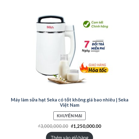
Máy làm sữa hạt Seka có tốt không giá bao nhiêu | Seka
Việt Nam
SẢN
KHUYẾN MẠI
PHẨM
₫
3,000,000.00
₫
1,250,000.00
ĐANG
GIẢM
Thêm vào giỏ hàng