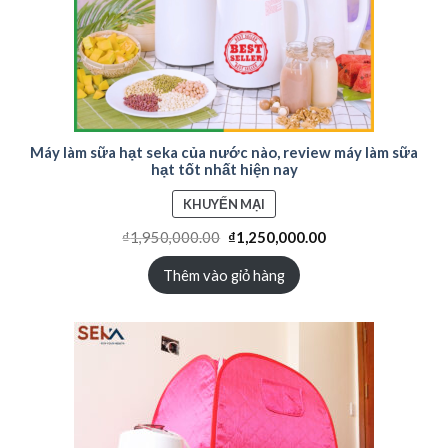
Máy làm sữa hạt seka của nước nào, review máy làm sữa
hạt tốt nhất hiện nay
SẢN
KHUYẾN MẠI
PHẨM
₫
1,950,000.00
₫
1,250,000.00
ĐANG
GIẢM
Thêm vào giỏ hàng
GIÁ