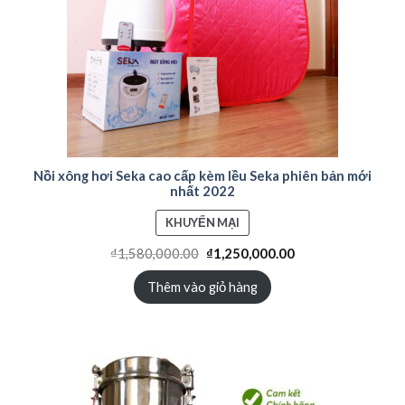
Nồi xông hơi Seka cao cấp kèm lều Seka phiên bản mới
nhất 2022
SẢN
KHUYẾN MẠI
PHẨM
₫
1,580,000.00
₫
1,250,000.00
ĐANG
GIẢM
Thêm vào giỏ hàng
GIÁ